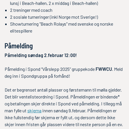
lunsj i Beach-hallen, 2 x middag i Beach-hallen)
2 treninger med coach
2 sosiale turneringer (inkl Norge mot Sverige!)
Showturnering "Beach Rolays" med svenske og norske
elitespillere
Påmelding
Påmelding søndag 2.februar 12:00!
Påmelding i Spond ”Vårslepp 2025” gruppekode
FWWCU
. Meld
deg inn i Spondgruppa på forhånd!
Det er begrenset antall plasser og førstemann til mølla gjelder.
Det blir ventelisteordning i Spond. Påmeldingen er bindende*
og betalingen skjer direkte i Spond ved påmelding. I tillegg må
man fylle ut
skjema
innen søndag 9.februar. Påmeldingen er
ikke fullstendig før skjema er fyllt ut, og dersom dette ikke
skjer innen fristen går plassen videre til neste person på en ev.