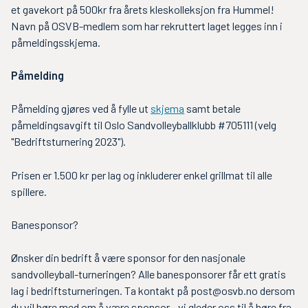
et gavekort på 500kr fra årets kleskolleksjon fra Hummel!
Navn på OSVB-medlem som har rekruttert laget legges inn i
påmeldingsskjema.
Påmelding
Påmelding gjøres ved å fylle ut
skjema
samt betale
påmeldingsavgift til Oslo Sandvolleyballklubb #705111 (velg
"Bedriftsturnering 2023").
Prisen er 1.500 kr per lag og inkluderer enkel grillmat til alle
spillere.
Banesponsor?
Ønsker din bedrift å være sponsor for den nasjonale
sandvolleyball-turneringen? Alle banesponsorer får ett gratis
lag i bedriftsturneringen. Ta kontakt på
post@osvb.no
dersom
du vil høre med om å være sponsor - vi gleder oss til å høre fra